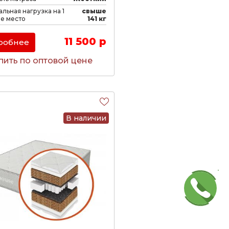
льная нагрузка на 1
свыше
е место
141 кг
11 500 р
робнее
пить по оптовой цене
В наличии