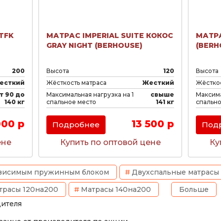
TFK
МАТРАС IMPERIAL SUITE КОКОС
МАТРА
GRAY NIGHT (BERHOUSE)
(BERH
200
Высота
120
Высота
есткий
Жёсткость матраса
Жесткий
Жёсткос
т 90 до
Максимальная нагрузка на 1
свыше
Максима
140 кг
спальное место
141 кг
спально
000 р
13 500 р
Подробнее
Под
ене
Купить по оптовой цене
Ку
ависимым пружинным блоком
Двухспальные матрасы
трасы 120на200
Матрасы 140на200
Больше
дителя