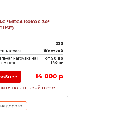
С "MEGA КОКОС 30"
OUSE)
220
ть матраса
Жесткий
льная нагрузка на 1
от 90 до
е место
140 кг
14 000 р
робнее
пить по оптовой цене
 недорого