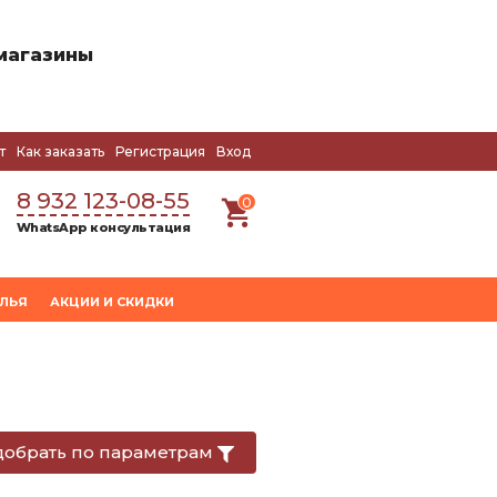
магазины
т
Как заказать
Регистрация
Вход
8 932 123-08-55
0
WhatsApp консультация
УЛЬЯ
АКЦИИ И СКИДКИ
обрать по параметрам