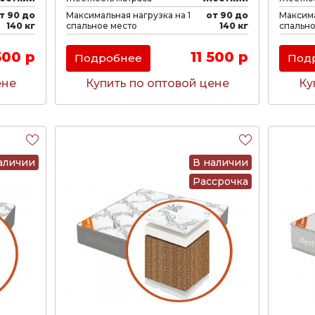
т 90 до
Максимальная нагрузка на 1
от 90 до
Максима
140 кг
спальное место
140 кг
спально
500 р
11 500 р
Подробнее
Под
ене
Купить по оптовой цене
Ку
аличии
В наличии
Рассрочка