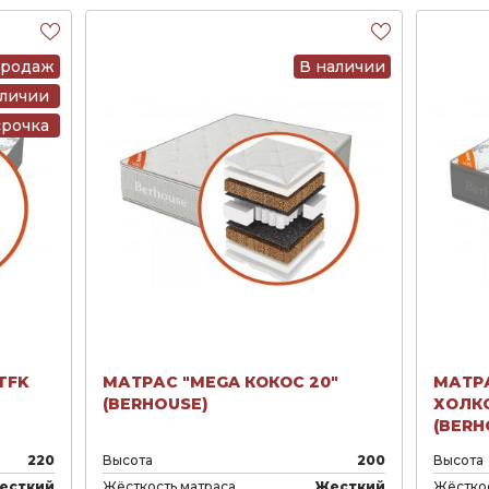
продаж
В наличии
аличии
срочка
TFK
МАТРАС "MEGA КОКОС 20"
МАТРА
(BERHOUSE)
ХОЛКО
(BERH
220
Высота
200
Высота
есткий
Жёсткость матраса
Жесткий
Жёсткос