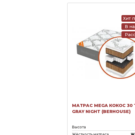
Хит 
В н
Рас
МАТРАС MEGA КОКОС 30 
GRAY NIGHT (BERHOUSE)
Высота
Жёсткость матраса
Ж